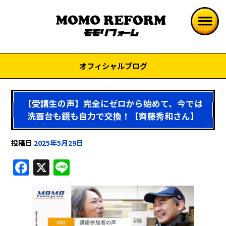
オフィシャルブログ
【受講生の声】完全にゼロから始めて、今では
洗面台も鏡も自力で交換！【齊藤秀和さん】
投稿日
2025年5月29日
F
X
Li
a
n
c
e
e