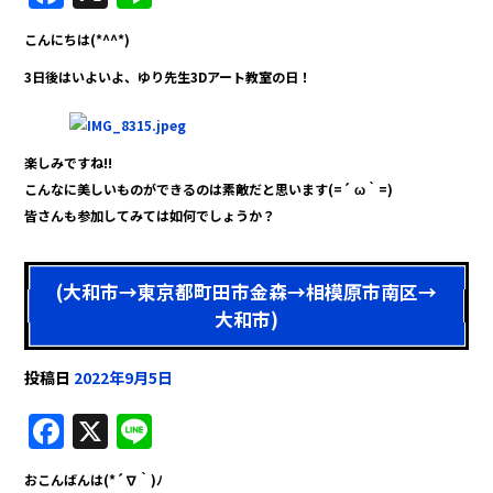
a
n
こんにちは(*^^*)
c
e
3日後はいよいよ、ゆり先生3Dアート教室の日！
e
b
o
楽しみですね!!
o
こんなに美しいものができるのは素敵だと思います(=´ ω｀=)
皆さんも参加してみては如何でしょうか？
k
(大和市→東京都町田市金森→相模原市南区→
大和市)
投稿日
2022年9月5日
F
X
Li
a
n
おこんばんは(*´∇｀)ﾉ