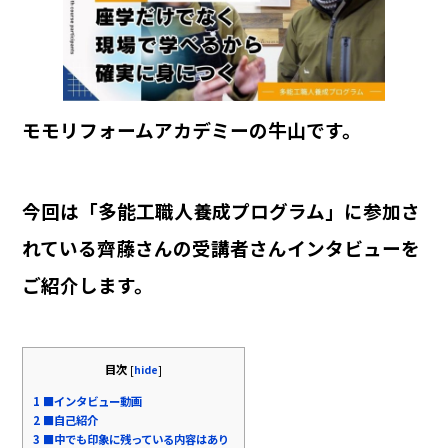
b
o
o
k
モモリフォームアカデミーの牛山です。
今回は「多能工職人養成プログラム」に参加さ
れている齊藤さんの受講者さんインタビューを
ご紹介します。
目次
[
hide
]
1
■インタビュー動画
2
■自己紹介
3
■中でも印象に残っている内容はあり