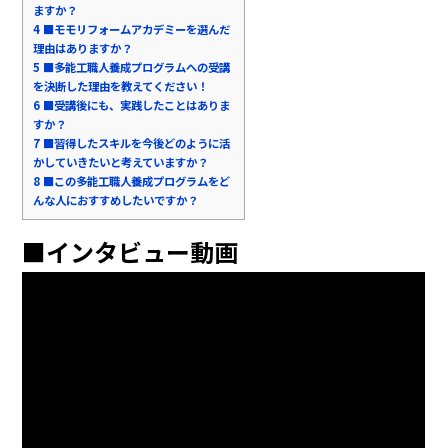
ますか？
4
■モモリフォームアカデミーを選んだ
理由はありますか？
5
■多能工職人養成プログラムへの受講
を決断した理由を教えてください！
6
■受講後にも、実践したことはありま
すか？
7
■習得したスキルを今後どのように活
かしていきたいと考えていますか？
8
■この多能工職人養成プログラムをど
んな人におすすめしたいですか？
■インタビュー動画