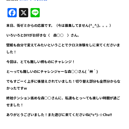
F
X
Li
a
n
本日、街ゼミからの応募です。（今は募集してません(^_^;)。。。）
c
e
いろいろとDIYがお好きな〈 森○○ 〉さん。
e
壁紙も自分で変えてみたいということでクロス体験をしに来てくださいま
b
した！
o
今回は、とても難しい柄ものにチャレンジ！
o
と～っても難しいのにチャレンジャーな森○○さん( ´艸｀)
k
でもすごーく上手に張替えされていました！切り替え部分も全然分からな
かったですｗ
終始テンション高めな森○○さんに、私達もとっ～ても楽しい時間が過ご
せました！
ありがとうございました！また遊びに来てくださいね(^ε^)-☆Chu!!