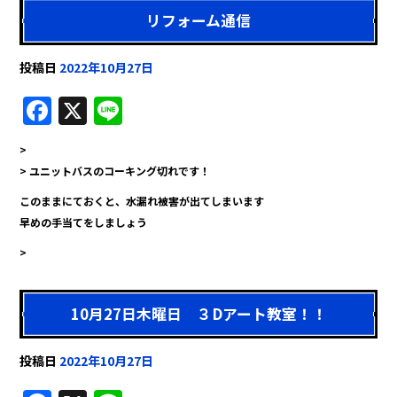
o
o
リフォーム通信
k
投稿日
2022年10月27日
F
X
Li
a
n
>
c
e
> ユニットバスのコーキング切れです！
e
このままにておくと、水漏れ被害が出てしまいます
b
早めの手当てをしましょう
o
>
o
k
10月27日木曜日 ３Dアート教室！！
投稿日
2022年10月27日