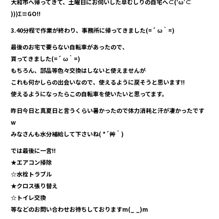
大和市へ帰ってきて、土曜日にお伺いした草むしりの自宅へ⊂(‘ω’⊂
)))Σ≡GO!!
3.40分程で作業が終わり、事務所に帰ってきました(=´ ω｀=)
最後のお宅で要らない自転車があったので、
貰ってきました(=´ ω｀=)
もちろん、部品等色々交換はしないと使えませんが
これも何かしらの出会いなので、使えるように戻そうと思います!!
使えるようになったらこの自転車を使いたいと思ってます。
昨日今日と真夏日と言うくらい暑かったので体力消耗と汗が凄かったです
w
みなさんも水分補給して下さいね( *´艸｀)
では最後に一言!!
★エアコン掃除
☆水栓トラブル
★クロス張り替え
☆トイレ交換
等などのお問い合わせお待ちしておりますm(_ _)m