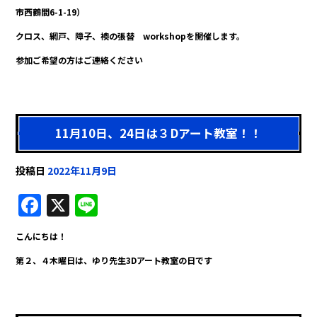
e
市西鶴間6-1-19）
b
クロス、網戸、障子、襖の張替 workshopを開催します。
o
参加ご希望の方はご連絡ください
o
k
11月10日、24日は３Dアート教室！！
投稿日
2022年11月9日
F
X
Li
a
n
こんにちは！
c
e
第２、４木曜日は、ゆり先生3Dアート教室の日です
e
b