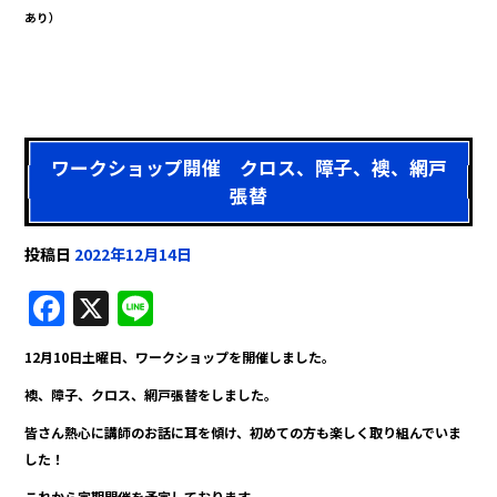
あり）
ワークショップ開催 クロス、障子、襖、網戸
張替
投稿日
2022年12月14日
F
X
Li
a
n
12月10日土曜日、ワークショップを開催しました。
c
e
襖、障子、クロス、網戸張替をしました。
e
皆さん熱心に講師のお話に耳を傾け、初めての方も楽しく取り組んでいま
b
した！
o
これから定期開催を予定しております