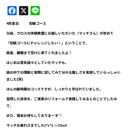
F
X
Li
a
n
4月某日 初級コース
c
e
以前、クロスの体験教室にお越しいただいた〈マッチさん〉が改めて
e
「初級コースにチャレンジしたい！」ということで、
b
再度、鶴間まで受けに来てくれましたよ！
o
o
はじめは意気揚々としていたマッチも、
k
頭の中での理解と実際に試してみて分かる難しさを実感していらっしゃい
ました(笑)
ほんの数時間のコースですが、しっかりと学ばれていました。
習得した技術を、ご実家のリフォームで実践してみるとのことでしたの
で、
ぜひ、報告お待ちしておりまーす♡
マッチお疲れさまでした(^ε^)-☆Chu!!