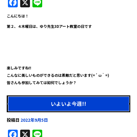
F
X
Li
a
n
こんにちは！
c
e
第２、４木曜日は、ゆり先生3Dアート教室の日です
e
b
o
o
k
楽しみですね!!
こんなに美しいものができるのは素敵だと思います(=´ ω｀=)
皆さんも参加してみては如何でしょうか？
いよいよ今週!!
投稿日
2022年9月5日
F
X
Li