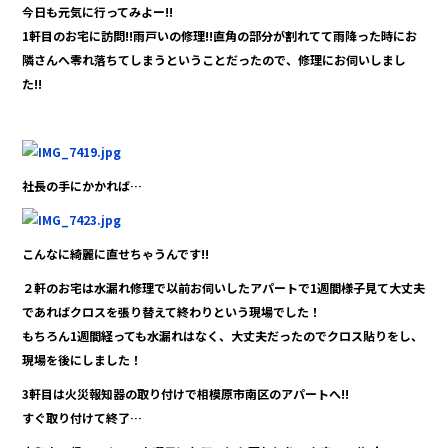
c
e
今日も元気に行ってみよー!!
e
1軒目のお宅に訪問!!雨戸いの修理!!直角の部分が割れてて雨降った時にお
b
隣さんへ零れ落ちてしまうということだったので、修理にお伺いしまし
た!!
o
o
k
社長の手にかかれば…
こんなに綺麗に直せちゃうんです!!
２軒のお宅は水漏れ修理で以前お伺いしたアパートで1週間様子見て大丈夫
であればクロスを張り替えて終わりという現場でした！
もちろん1週間経っても水漏れはなく、大丈夫だったのでクロス貼りをし、
現場を後にしました！
3軒目は火災報知器の取り付けで相模原市南区のアパートへ!!
すぐ取り付けて終了…