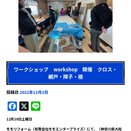
ワークショップ workshop 開催 クロス・
網戸・障子・襖
投稿日
2022年12月3日
F
X
Li
a
n
12月10日土曜日
c
e
モモリフォーム（有限会社モモエンタープライズ）にて、（神奈川県大和