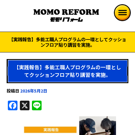
【実践報告】多能工職人プログラムの一環としてクッショ
ンフロア貼り講習を実施。
【実践報告】多能工職人プログラムの一環とし
てクッションフロア貼り講習を実施。
投稿日
2026年5月2日
F
X
Li
a
n
c
e
e