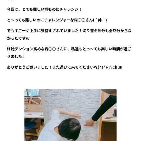
o
今回は、とても難しい柄ものにチャレンジ！
o
と～っても難しいのにチャレンジャーな森○○さん( ´艸｀)
k
でもすごーく上手に張替えされていました！切り替え部分も全然分からな
かったですｗ
終始テンション高めな森○○さんに、私達もとっ～ても楽しい時間が過ご
せました！
ありがとうございました！また遊びに来てくださいね(^ε^)-☆Chu!!