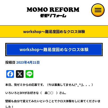
workshop～難易度固めなクロス体験
workshop～難易度固めなクロス体験
投稿日
2023年4月21日
F
X
Li
a
n
本日、街ゼミからの応募です。（今は募集してません(^_^;)。。。）
c
e
いろいろとDIYがお好きな〈 森○○ 〉さん。
e
壁紙も自分で変えてみたいということでクロス体験をしに来てくださいま
b
した！