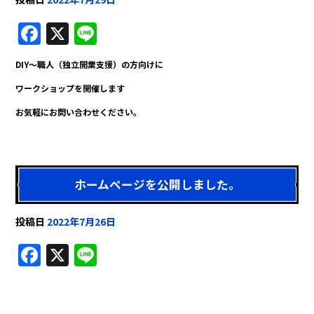
F
X
Li
a
n
DIY～職人（独立開業支援）の方向けに
c
e
ワークショップを開催します
e
お気軽にお問い合わせください。
b
o
o
k
ホームページを公開しました。
投稿日
2022年7月26日
F
X
Li
a
n
c
e