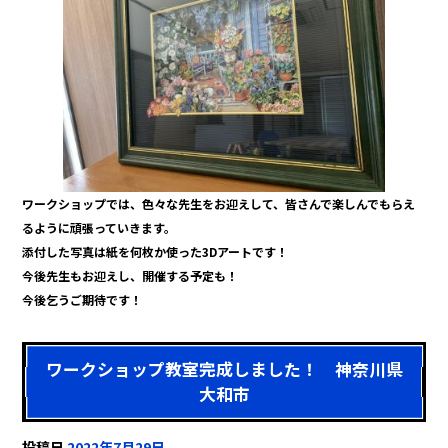
b
o
o
k
ワークショップでは、色々な先生をお迎えして、皆さんで楽しんでもらえ
るように頑張っていきます。
添付した写真は紙を何枚か使った3Dアートです！
今後先生もお迎えし、開催する予定も！
今後乞うご期待です！
ワークショップ教室完成しました！ 神奈川県
大和市
投稿日
2022年7月29日