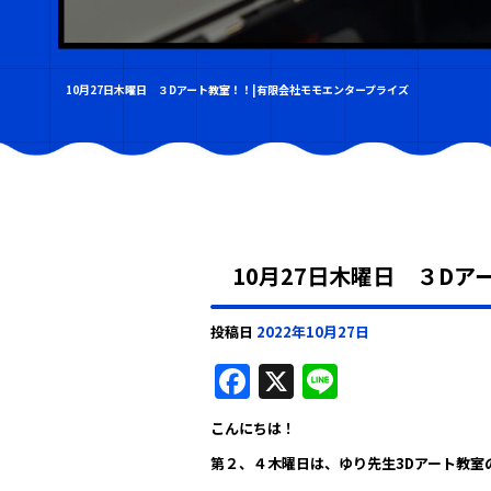
10月27日木曜日 ３Dアート教室！！|有限会社モモエンタープライズ
10月27日木曜日 ３Dア
投稿日
2022年10月27日
F
X
Li
a
n
こんにちは！
c
e
第２、４木曜日は、ゆり先生3Dアート教室
e