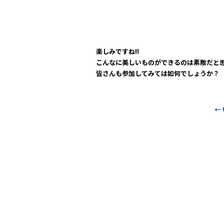
b
o
o
楽しみですね!!
k
こんなに美しいものができるのは素敵だと思い
皆さんも参加してみては如何でしょうか？
←