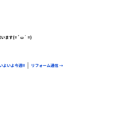
ます(=´ ω｀=)
いよいよ今週!!
リフォーム通信
→