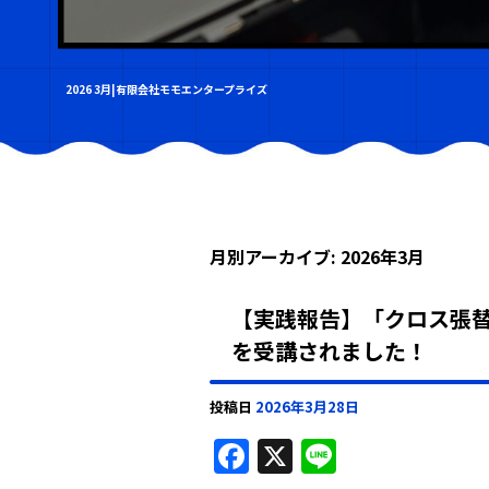
2026 3月|有限会社モモエンタープライズ
月別アーカイブ:
2026年3月
【実践報告】「クロス張
を受講されました！
投稿日
2026年3月28日
F
X
Li