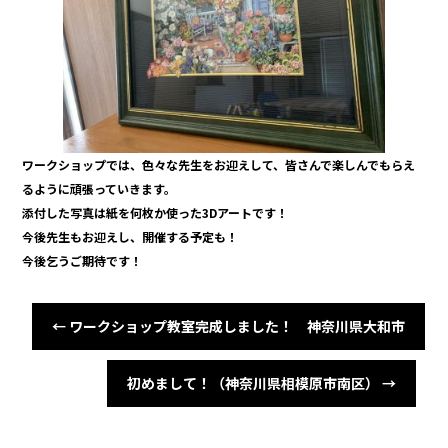
o
o
k
ワークショップでは、色々な先生をお迎えして、皆さんで楽しんでもらえ
るように頑張っていきます。
添付した写真は紙を何枚か使った3Dアートです！
今後先生もお迎えし、開催する予定も！
今後乞うご期待です！
←
ワークショップ教室完成しました！ 神奈川県大和市
初めまして！（神奈川県相模原市南区）
→