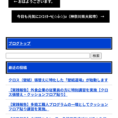
←
おはようございます。
今日も元気にｴｲｴｲｵｰ٩(☆ỏ☆)ง（神奈川県大和市）
→
ブログトップ
最近の投稿
クロス（壁紙）張替えに特化した「壁紙道場」が始動します
【実践報告】外食企業の従業員の方に特別講習を実施【クロ
ス張替え・クッションフロア貼り】
【実践報告】多能工職人プログラムの一環としてクッション
フロア貼り講習を実施。