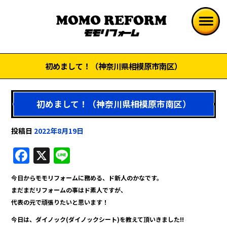
初めまして！（神奈川県相模原市南区）
初めまして！（神奈川県相模原市南区）
投稿日
2022年8月19日
F
X
Li
a
n
今日からモモリフォームに務める、ド新人のかなです。
c
e
まだまだリフォームの事はド素人ですが、
e
代表の元で頑張りたいと思います！
b
今日は、ダイノック(ダイノックシート)を教えて頂いきました!!