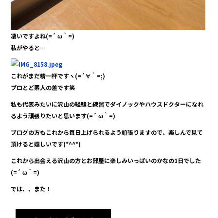
凄いですよね(=´ ω｀=)
私がやると…
これがまだ精一杯ですヽ(=´∀｀=;)
プロとど素人の差です笑
私も代表みたいに沢山の経験と練習でダイノックやハウスドクターになれ
るよう頑張りたいと思います(=´ ω｀=)
ブログの方もこれから毎日上げられるよう頑張りますので、楽しんで見て
頂けると嬉しいです(*^^*)
これから出会える沢山の方とお部屋に楽しみいっぱいのかなの1日でした
(=´ ω｀=)
では、、また！