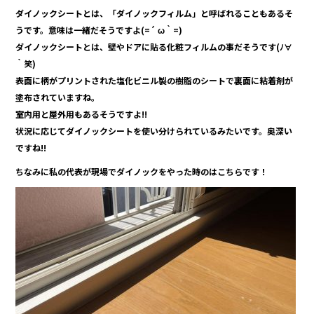
o
ダイノックシートとは、「ダイノックフィルム」と呼ばれることもあるそ
o
うです。意味は一緒だそうですよ(=´ ω｀=)
ダイノックシートとは、壁やドアに貼る化粧フィルムの事だそうです(ﾉ∀
k
｀笑)
表面に柄がプリントされた塩化ビニル製の樹脂のシートで裏面に粘着剤が
塗布されていますね。
室内用と屋外用もあるそうですよ!!
状況に応じてダイノックシートを使い分けられているみたいです。奥深い
ですね!!
ちなみに私の代表が現場でダイノックをやった時のはこちらです！