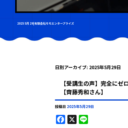
2025 5月 29|有限会社モモエンタープライズ
日別アーカイブ:
2025年5月29日
【受講生の声】完全にゼ
【齊藤秀和さん】
投稿日
2025年5月29日
F
X
Li