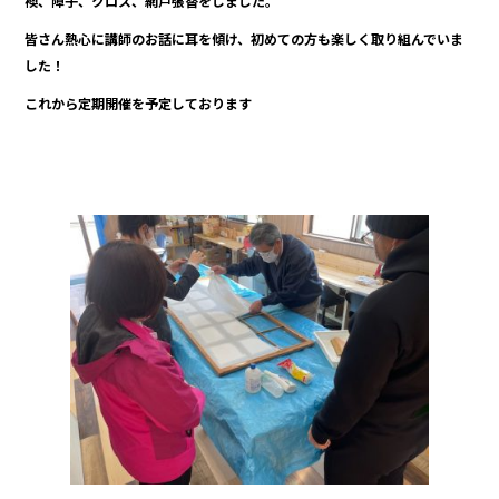
襖、障子、クロス、網戸張替をしました。
e
皆さん熱心に講師のお話に耳を傾け、初めての方も楽しく取り組んでいま
b
した！
o
これから定期開催を予定しております
o
k