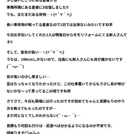
b
事務所隣にある倉庫に3往復しました!!
o
でも、まだまだある荷物…ヽ(=´∀｀=;)
o
長い事荷物が眠ってる倉庫なので1日では出来ないみたいですね笑
k
今日お手伝いしてくれた1人は明後日からモモリフォームにくる新人さんで
す!!
そして、皆背が高い…ヽ(=´∀｀=;)
うちは、166cmしかないので、社長にも新人さんにも背が届かないです
(￣−ω−￣)
背が高いの少し羨ましい…
昔はちっちゃくなりたかったけど、この仕事着いてからもう少し背が伸び
ないかな〜って思ってるこの頃ですね笑
さてさて、今日も現場には行ったのですが初めてちゃんと見積もりのやり
方を教えてもらったのですが…
まだ何となくでしかわからない(´・ω・｀)…
見積もり何回も行けば…足運べば分かるようになるのか不安です。
頑張ります(*•̀ㅂ•́)و✧