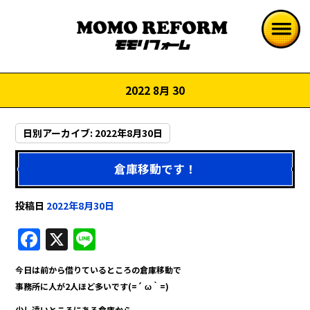
2022 8月 30
日別アーカイブ:
2022年8月30日
倉庫移動です！
投稿日
2022年8月30日
F
X
Li
a
n
今日は前から借りているところの倉庫移動で
c
e
事務所に人が2人ほど多いです(=´ ω｀=)
e
少し遠いところにある倉庫から