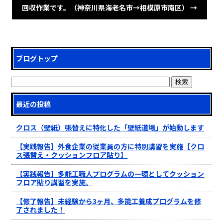
回収作業です。（神奈川県海老名市→相模原市南区）
→
ブログトップ
最近の投稿
クロス（壁紙）張替えに特化した「壁紙道場」が始動します
【実践報告】外食企業の従業員の方に特別講習を実施【クロ
ス張替え・クッションフロア貼り】
【実践報告】多能工職人プログラムの一環としてクッション
フロア貼り講習を実施。
【修了報告】未経験から3ヶ月、多能工養成プログラムを修
了されました！