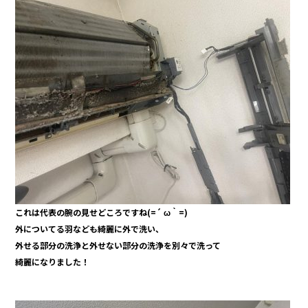
o
o
k
これは代表の腕の見せどころですね(=´ ω｀=)
外についてる羽なども綺麗に外で洗い、
外せる部分の洗浄と外せない部分の洗浄を別々で洗って
綺麗になりました！