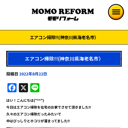
エアコン掃除!!(神奈川県海老名市）
エアコン掃除!!(神奈川県海老名市）
投稿日
2022年8月22日
F
X
Li
a
n
はい！こんにちは(*^^*)
c
e
今日はエアコン掃除を在宅のお家でさせて頂きました!!
e
久々のエアコン掃除だったみたいで
b
中はびっしりとホコリが溜まってました!!