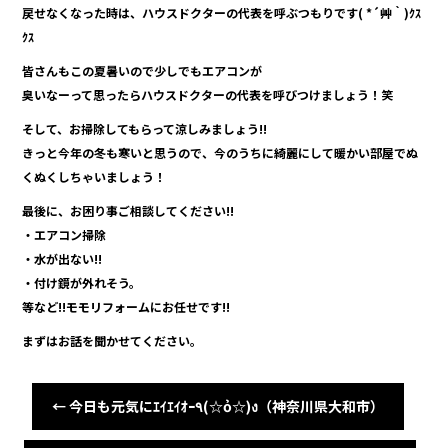
戻せなくなった時は、ハウスドクターの代表を呼ぶつもりです( *´艸｀)ｸｽ
ｸｽ
皆さんもこの夏暑いので少しでもエアコンが
臭いなーって思ったらハウスドクターの代表を呼びつけましょう！笑
そして、お掃除してもらって涼しみましょう!!
きっと今年の冬も寒いと思うので、今のうちに綺麗にして暖かい部屋でぬ
くぬくしちゃいましょう！
最後に、お困り事ご相談してください!!
・エアコン掃除
・水が出ない!!
・付け鏡が外れそう。
等など!!モモリフォームにお任せです!!
まずはお話を聞かせてください。
←
今日も元気にｴｲｴｲｵｰ٩(☆ỏ☆)ง（神奈川県大和市）